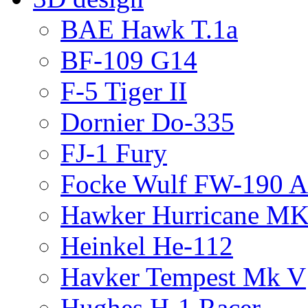
BAE Hawk T.1a
BF-109 G14
F-5 Tiger II
Dornier Do-335
FJ-1 Fury
Focke Wulf FW-190 
Hawker Hurricane MK
Heinkel He-112
Havker Tempest Mk V
Hughes H-1 Racer