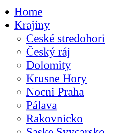
Home
Krajiny
Ceské stredohori
Český ráj
Dolomity
Krusne Hory
Nocni Praha
Pálava
Rakovnicko
Saske Svycarsko