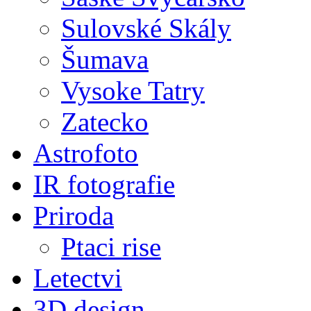
Sulovské Skály
Šumava
Vysoke Tatry
Zatecko
Astrofoto
IR fotografie
Priroda
Ptaci rise
Letectvi
3D design