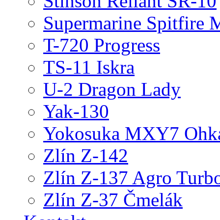
Stinson Reliant SR-10
Supermarine Spitfire 
T-720 Progress
TS-11 Iskra
U-2 Dragon Lady
Yak-130
Yokosuka MXY7 Ohk
Zlín Z-142
Zlín Z-137 Agro Turb
Zlín Z-37 Čmelák